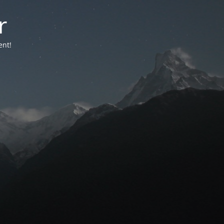
r
ent!